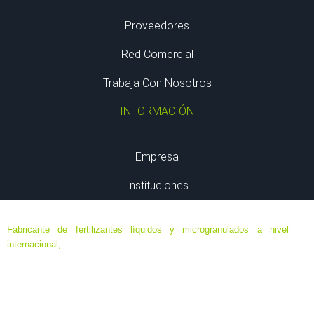
Proveedores
Red Comercial
Trabaja Con Nosotros
INFORMACIÓN
Empresa
Instituciones
Fabricante de fertilizantes líquidos y microgranulados a nivel
internacional,
especializado en formulaciones de ultima generación
de máxima eficacia y eficiencia, destinados a agricultura ecológica,
agricultura biodinámica y convencional; en base a elementos
minerales y orgánicos, algas y aminoácidos.