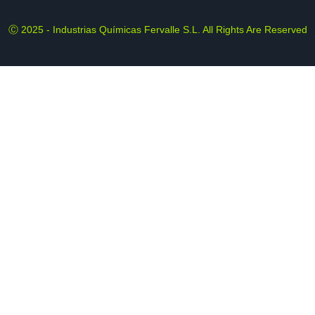
Ⓒ 2025 - Industrias Químicas Fervalle S.L. All Rights Are Reserved