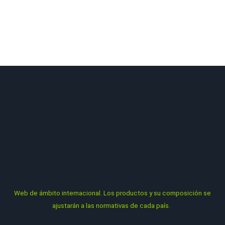
Sede Central ubicada en Murcia, España. Delegaciones en Chile,
Colombia, Ecuador, México, Perú, Francia, Italia, Portugal…
Todos los catálogos que se muestran son de ámbito
internacional. La comercialización de los productos y su
composición se ajustarán a las normativas de cada país.
Web
de ámbito internacional. Los productos y su composición se
ajustarán a las normativas de cada país.