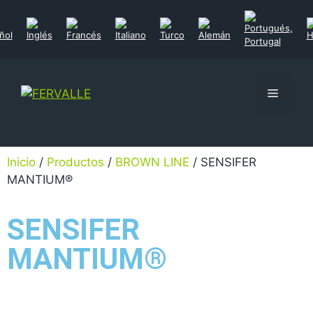
Inicio
/
Productos
/
BROWN LINE
/ SENSIFER
MANTIUM®
SENSIFER
MANTIUM®