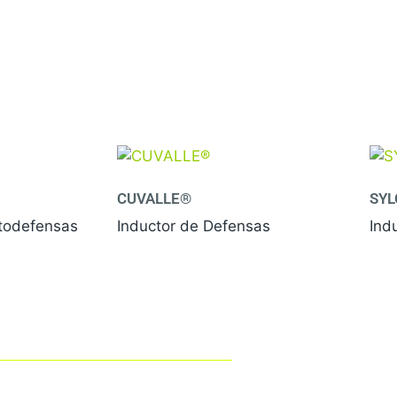
CUVALLE®
SY
todefensas
Inductor de Defensas
Ind