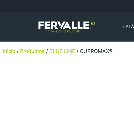
CAT
Inicio
/
Productos
/
BLUE LINE
/ CUPROMAX®