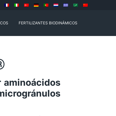
ICOS
FERTILIZANTES BIODINÁMICOS
®
r aminoácidos
crogránulos