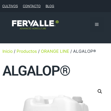
CULTIVOS
CONTACTO
BLOG
Inicio
/
Productos
/
ORANGE LINE
/ ALGALOP®
ALGALOP®