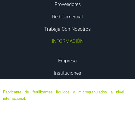
Proveedores
Red Comercial
Trabaja Con Nosotros
INFORMACIÓN
Empresa
Instituciones
Fabricante de fertilizantes líquidos y microgranulados a nivel
internacional,
especializado en formulaciones de ultima generación
de máxima eficacia y eficiencia, destinados a agricultura ecológica,
agricultura biodinámica y convencional; en base a elementos
minerales y orgánicos, algas y aminoácidos.
Sede Central ubicada en Murcia, España. Delegaciones en Chile,