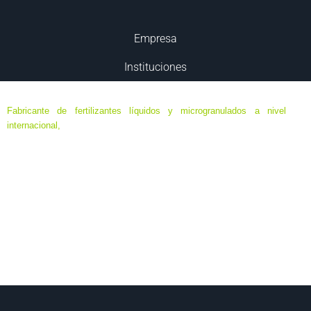
Empresa
Instituciones
Fabricante de fertilizantes líquidos y microgranulados a nivel
internacional,
especializado en formulaciones de ultima generación
de máxima eficacia y eficiencia, destinados a agricultura ecológica,
agricultura biodinámica y convencional; en base a elementos
minerales y orgánicos, algas y aminoácidos.
Sede Central ubicada en Murcia, España. Delegaciones en Chile,
Colombia, Ecuador, México, Perú, Francia, Italia, Portugal…
Todos los catálogos que se muestran son de ámbito
internacional. La comercialización de los productos y su
composición se ajustarán a las normativas de cada país.