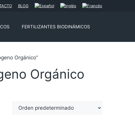
TACTO
BLOG
ICOS
FERTILIZANTES BIODINÁMICOS
rógeno Orgánico”
ógeno Orgánico