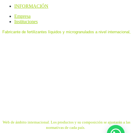
INFORMACIÓN
Empresa
Instituciones
Fabricante de fertilizantes líquidos y microgranulados a nivel internacional,
especializado en formulaciones de ultima generación de máxima eficacia
y eficiencia, destinados a agricultura ecológica, agricultura biodinámica y
convencional; en base a elementos minerales y orgánicos, algas y
aminoácidos.
Sede Central ubicada en Murcia, España. Delegaciones en Chile,
Colombia, Ecuador, México, Perú, Francia, Italia, Portugal…
Todos los catálogos que se muestran son de ámbito internacional.
La comercialización de los productos y su composición se ajustarán
a las normativas de cada país.
Web
de ámbito internacional. Los productos y su composición se ajustarán a las
normativas de cada país.