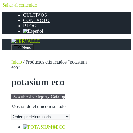
Saltar al contenido
CULTIVOS
CONTACTO
BLOG
Menú
Inicio
/ Productos etiquetados “potasium
eco”
potasium eco
Download Category Catalog
Mostrando el único resultado