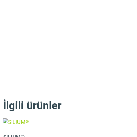
İlgili ürünler
SILIUM®