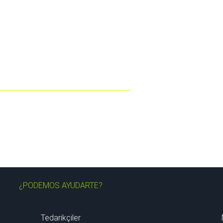
¿PODEMOS AYUDARTE?
Tedarikçiler