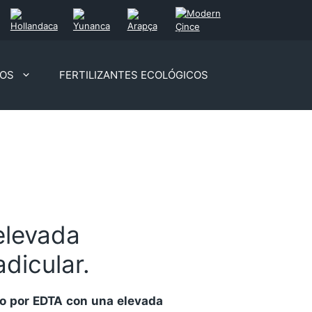
OS
FERTILIZANTES ECOLÓGICOS
elevada
adicular.
do por EDTA con una elevada