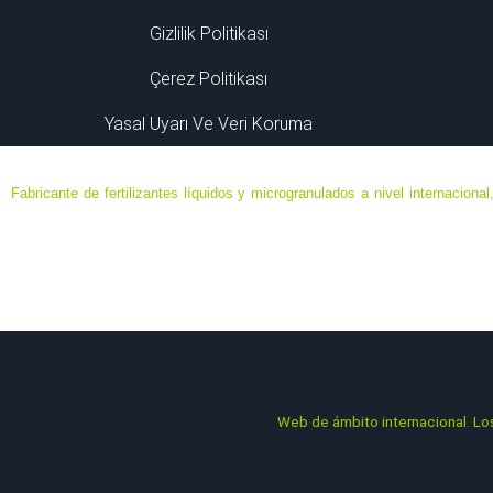
Gizlilik Politikası
Çerez Politikası
Yasal Uyarı Ve Veri Koruma
Fabricante de fertilizantes líquidos y microgranulados a nivel internacional
ecológica, agricultura biodinámica y convencional; en base a elementos mi
Sede Central ubicada en Murcia, España. Delegaciones en Chile, Colombia, 
Todos los catálogos que se muestran son de ámbito internacional. La 
Web
de ámbito internacional. Lo