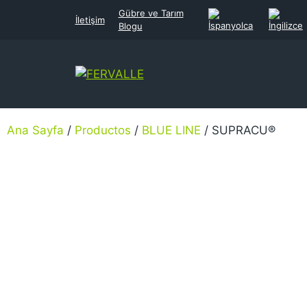
Gübre ve Tarım
İletişim
Blogu
Ana Sayfa
/
Productos
/
BLUE LINE
/ SUPRACU®