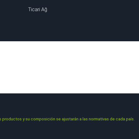
Ticari Ağ
,
especializado en formulaciones de ultima generación de máxima eficacia y e
nerales y orgánicos, algas y aminoácidos.
Ecuador, México, Perú, Francia, Italia, Portugal…
comercialización de los productos y su composición se ajustarán a las 
s productos y su composición se ajustarán a las normativas de cada país.