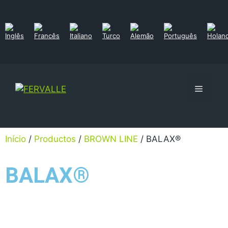
Início
/
Productos
/
BROWN LINE
/ BALAX®
BALAX®