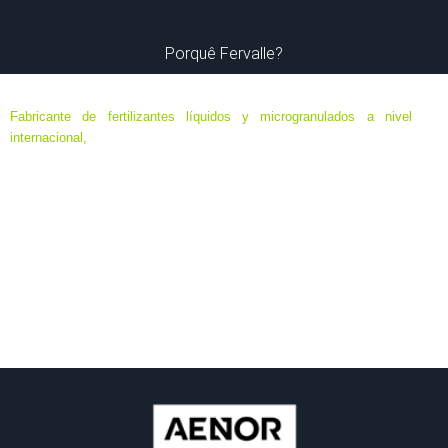
Porquê Fervalle?
Fabricante de fertilizantes líquidos y microgranulados a nivel
internacional,
especializado en formulaciones de ultima generación
de máxima eficacia y eficiencia, destinados a agricultura ecológica,
agricultura biodinámica y convencional; en base a elementos
minerales y orgánicos, algas y aminoácidos.
Sede Central ubicada en Murcia, España. Delegaciones en Chile,
Colombia, Ecuador, México, Perú, Francia, Italia, Portugal…
Todos los catálogos que se muestran son de ámbito
internacional. La comercialización de los productos y su
composición se ajustarán a las normativas de cada país.