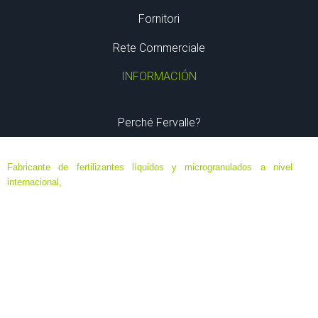
Fornitori
Rete Commerciale
INFORMACIÓN
Perché Fervalle?
Fabricante de fertilizantes líquidos y microgranulados a nivel
internacional,
especializado en formulaciones de ultima generación
de máxima eficacia y eficiencia, destinados a agricultura ecológica,
agricultura biodinámica y convencional; en base a elementos
minerales y orgánicos, algas y aminoácidos.
Sede Central ubicada en Murcia, España. Delegaciones en Chile,
Colombia, Ecuador, México, Perú, Francia, Italia, Portugal…
Todos los catálogos que se muestran son de ámbito
internacional. La comercialización de los productos y su