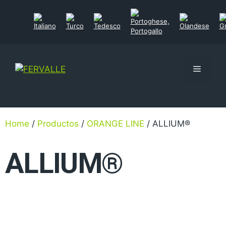
Home
/
Productos
/
ORANGE LINE
/ ALLIUM®
ALLIUM®