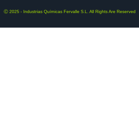
Ⓒ 2025 - Industrias Químicas Fervalle S.L. All Rights Are Reserved