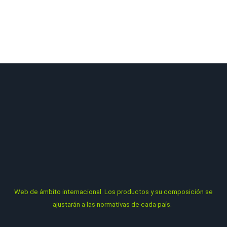
Colombia, Ecuador, México, Perú, Francia, Italia, Portugal…
Todos los catálogos que se muestran son de ámbito
internacional. La comercialización de los productos y su
composición se ajustarán a las normativas de cada país.
Web
de ámbito internacional. Los productos y su composición se
ajustarán a las normativas de cada país.