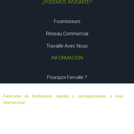
¿PODEMOS AYUDARTE?
Fournisseurs
Réseau Commercial
Travaille Avec Nous
INFORMACIÓN
Pourquoi Fervalle ?
Fabricante de fertilizantes líquidos y microgranulados a nivel
internacional,
especializado en formulaciones de ultima generación
de máxima eficacia y eficiencia, destinados a agricultura ecológica,
agricultura biodinámica y convencional; en base a elementos
minerales y orgánicos, algas y aminoácidos.
Sede Central ubicada en Murcia, España. Delegaciones en Chile,