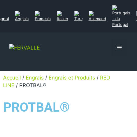
Accueil
/
Engrais
/
Engrais et Produits
/
RED
LINE
/ PROTBAL®
PROTBAL®