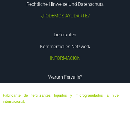
Rechtliche Hinweise Und Datenschutz
¿PODEMOS AYUDARTE?
Lieferanten
Kommerzielles Netzwerk
INFORMACIÓN
Warum Fervalle?
Fabricante de fertilizantes líquidos y microgranulados a nivel
internacional,
especializado en formulaciones de ultima generación
de máxima eficacia y eficiencia, destinados a agricultura ecológica,
agricultura biodinámica y convencional; en base a elementos
minerales y orgánicos, algas y aminoácidos.